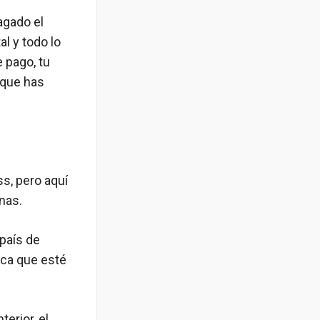
agado el
l y todo lo
 pago, tu
o que has
s, pero aquí
nas.
 país de
ica que esté
erior, el