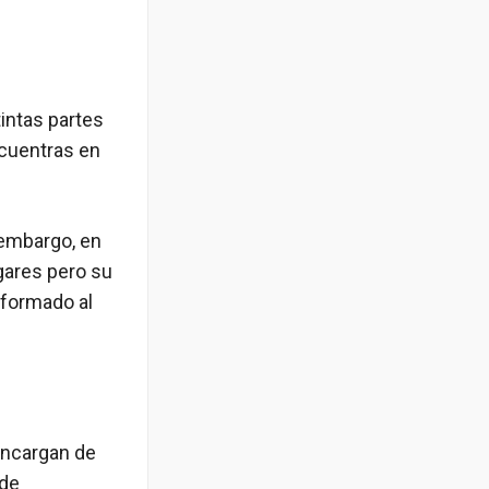
intas partes
ncuentras en
 embargo, en
gares pero su
nformado al
encargan de
 de