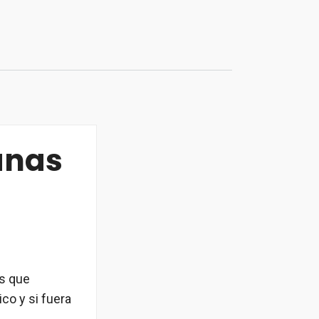
anas
os que
o y si fuera