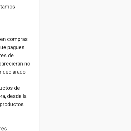
estamos
a en compras
 que pagues
tes de
parecieran no
r declarado.
ductos de
ra, desde la
 productos
res