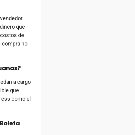
 vendedor.
 dinero que
s costos de
tu compra no
duanas?
uedan a cargo
ible que
press como el
 Boleta