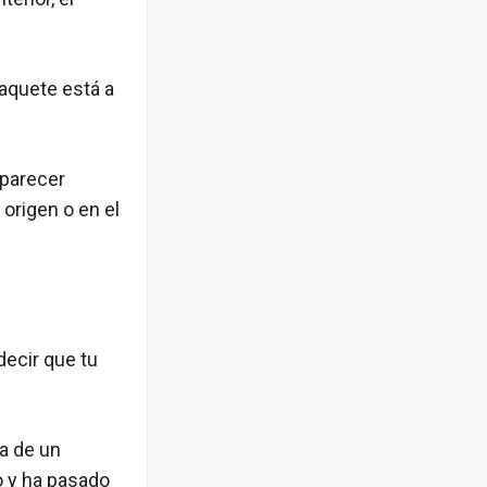
paquete está a
aparecer
origen o en el
decir que tu
a de un
o y ha pasado