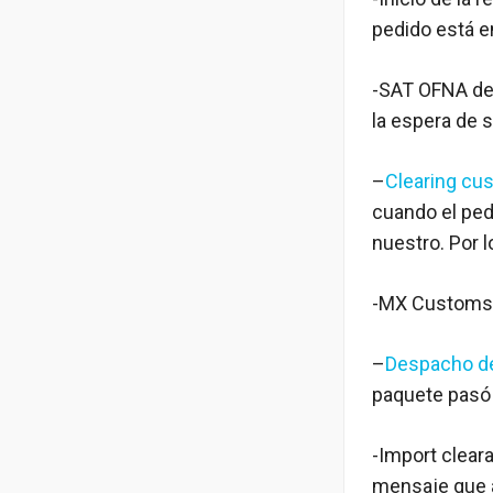
pedido está en
-SAT OFNA de 
la espera de s
–
Clearing cu
cuando el ped
nuestro. Por l
-MX Customs: 
–
Despacho d
paquete pasó l
-Import clear
mensaje que a