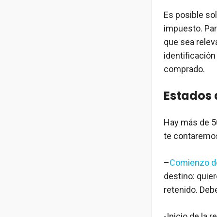
Es posible so
impuesto. Par
que sea relev
identificación
comprado.
Estados 
Hay más de 
te contaremos
–
Comienzo d
destino: quier
retenido. Deb
-Inicio de la 