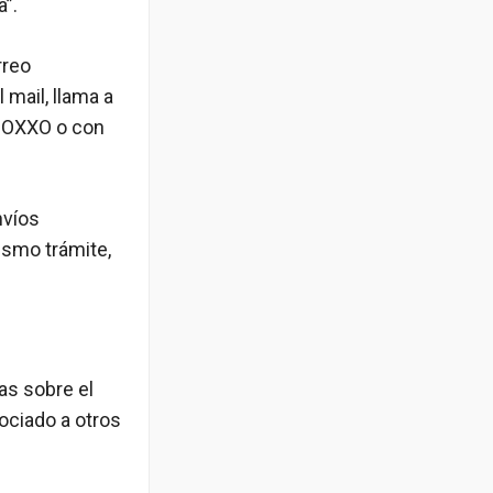
”.
rreo
 mail, llama a
a OXXO o con
nvíos
mismo trámite,
as sobre el
ociado a otros