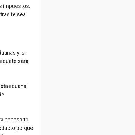
s impuestos.
tras te sea
uanas y, si
paquete será
leta aduanal
de
ra necesario
roducto porque