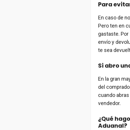
Para evita
En caso de no
Pero ten en c
gastaste. Por
envío y devol
te sea devuel
Si abro un
En la gran ma
del comprador
cuando abras 
vendedor.
¿Qué hago 
Aduanal?