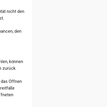
ität nicht den
st.
Chancen, den
hlen, können
e zurück.
e das Öffnen
eitfälle
öffneten