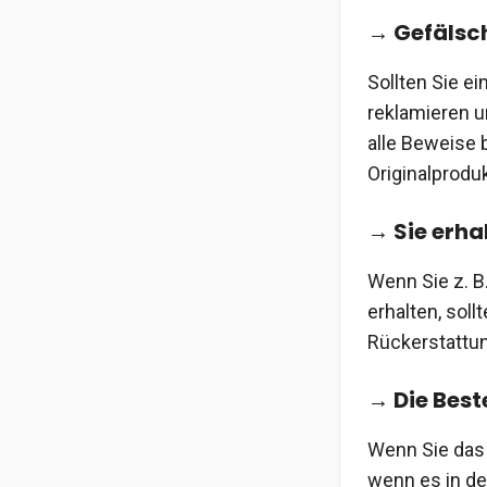
→ Gefälsc
Sollten Sie ei
reklamieren un
alle Beweise 
Originalproduk
→ Sie erha
Wenn Sie z. B
erhalten, soll
Rückerstattu
→ Die Best
Wenn Sie das 
wenn es in de