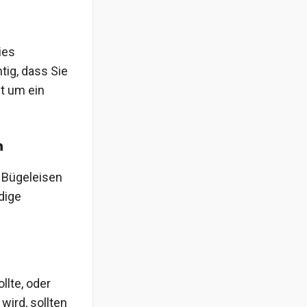
ies
tig, dass Sie
ht um ein
n
n Bügeleisen
ndige
llte, oder
wird, sollten