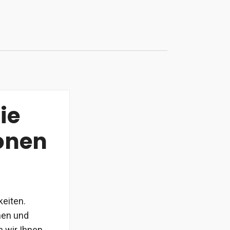
ie
onen
eiten.
nen und
n wir Ihnen