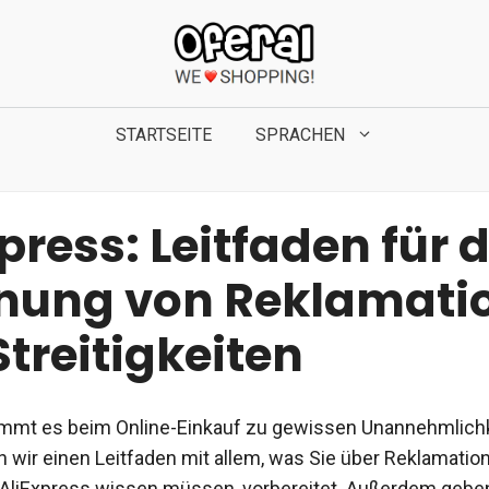
STARTSEITE
SPRACHEN
press: Leitfaden für d
fnung von Reklamati
treitigkeiten
mt es beim Online-Einkauf zu gewissen Unannehmlichk
 wir einen Leitfaden mit allem, was Sie über Reklamatio
ei AliExpress wissen müssen, vorbereitet. Außerdem gebe