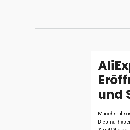
Zum
Inhalt
springen
AliEx
Eröf
und S
Manchmal kom
Diesmal haben
Streitfälle b