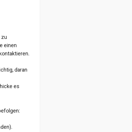
r zu
ie einen
kontaktieren.
chtig, daran
chicke es
befolgen:
den).