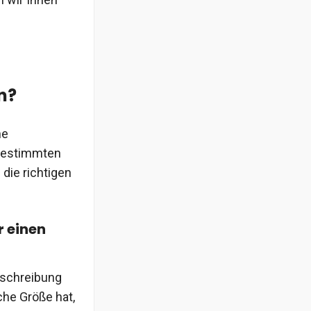
n?
ne
n bestimmten
 die richtigen
r einen
Beschreibung
che Größe hat,