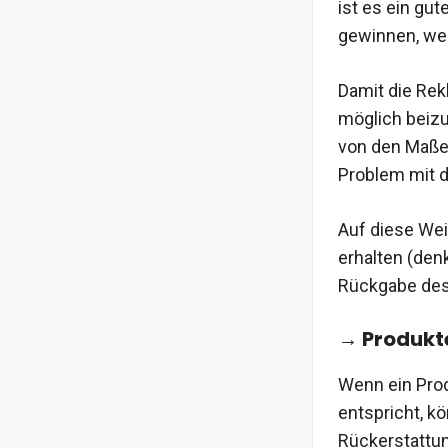
ist es ein gu
gewinnen, wen
Damit die Rek
möglich beizu
von den Maßen
Problem mit 
Auf diese Wei
erhalten (den
Rückgabe des 
→ Produkte
Wenn ein Prod
entspricht, kö
Rückerstattun