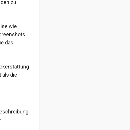
ancen zu
eise wie
Screenshots
ie das
ückerstattung
 als die
Beschreibung
e